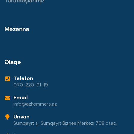
Tərəfdaşlarımız
Məzənnə
Əlaqə
Telefon
070-220-91-19
Email
info@azkommers.az
Ünvan
Sumqayıt ş., Sumqayıt Biznes Mərkəzi 708 otaq.