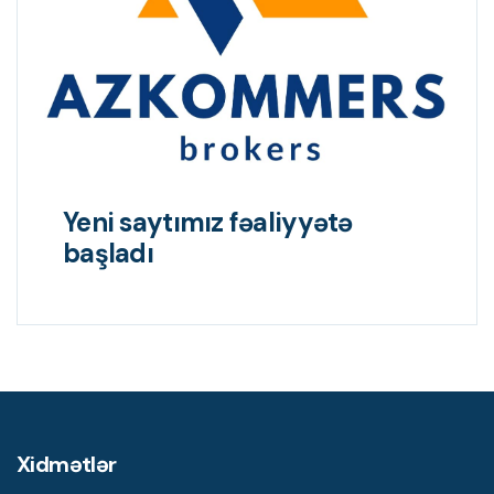
Yeni saytımız fəaliyyətə
başladı
Xidmətlər