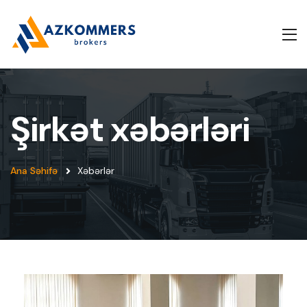
Şirkət xəbərləri
Ana Səhifə
Xəbərlər