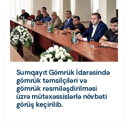
Sumqayıt Gömrük İdarəsində
gömrük təmsilçiləri və
gömrük rəsmiləşdirilməsi
üzrə mütəxəssislərlə növbəti
görüş keçirilib.