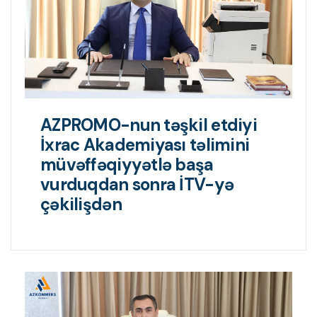
AZPROMO-nun təşkil etdiyi
İxrac Akademiyası təlimini
müvəffəqiyyətlə başa
vurduqdan sonra İTV-yə
çəkilişdən