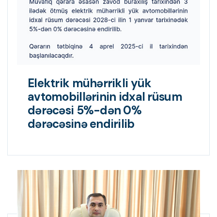
Elektrik mühərrikli yük
avtomobillərinin idxal rüsum
dərəcəsi 5%-dən 0%
dərəcəsinə endirilib