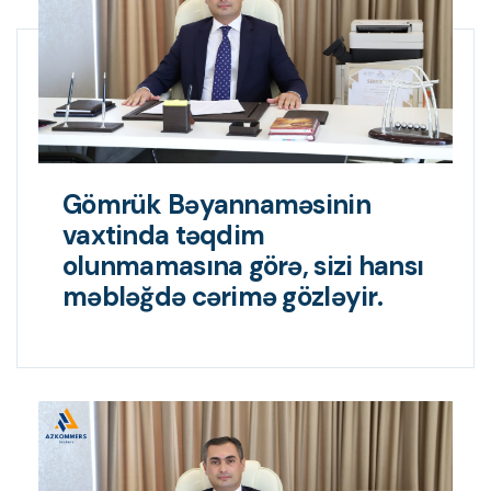
Gömrük Bəyannaməsinin
vaxtinda təqdim
olunmamasına görə, sizi hansı
məbləğdə cərimə gözləyir.