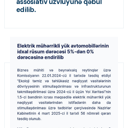
assosiativ üzvlüyünə qəbul
edilib.